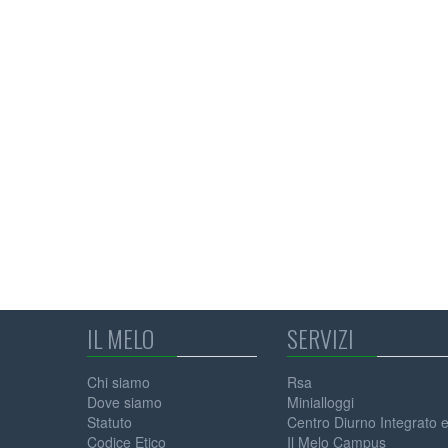
IL MELO
SERVIZI
Chi siamo
Rsa
Dove siamo
Minialloggi
Statuto
Centro Diurno Integrato 
Codice Etico
Il Melo Campus