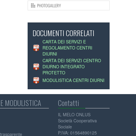
PHOTOGALLERY
DOCUMENTI CORRELATI
CARTA DEI SERVIZI E
REGOLAMENTO CENTRI
DIURNI
CARTA DEI SERVIZI CENTRO
DIURNO INTEGRATO
PROTETTO
MODULISTICA CENTRI DIURNI
E MODULISTICA
Contatti
IL MELO ONLUS
Società Cooperativa
Sociale
P.IVA: 01564890125
trasparente