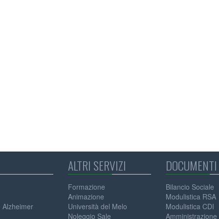
ALTRI SERVIZI
DOCUMENTI 
Formazione
Bilancio Sociale
Animazione
Modulistica RSA
e Alzheimer
Università del Melo
Modulistica CDI
Noleggio Sale
Amministrazione 