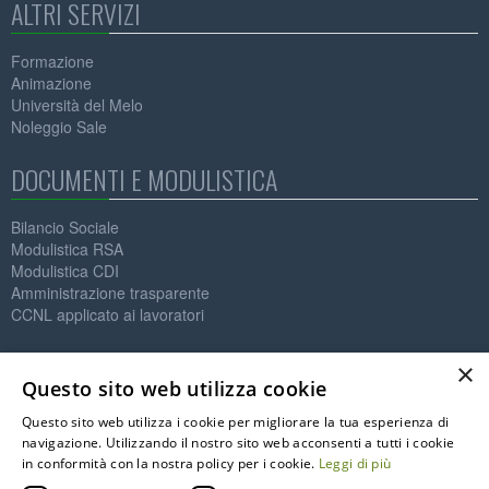
ALTRI SERVIZI
Formazione
Animazione
Università del Melo
Noleggio Sale
DOCUMENTI E MODULISTICA
Bilancio Sociale
Modulistica RSA
Modulistica CDI
Amministrazione trasparente
CCNL applicato ai lavoratori
Contatti
×
Questo sito web utilizza cookie
IL MELO ONLUS
Questo sito web utilizza i cookie per migliorare la tua esperienza di
Società Cooperativa Sociale
navigazione. Utilizzando il nostro sito web acconsenti a tutti i cookie
P.IVA: 01564890125
in conformità con la nostra policy per i cookie.
Leggi di più
C.F. 91002590122