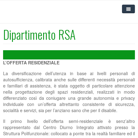
Dipartimento RSA
HOME
IL MELO
Stampa
Email
SERVIZI RESIDENZIALI E DIURNI
CHI SIAMO
L’OFFERTA RESIDENZIALE
SERVIZI SANITARI
DOVE SIAMO
RSA
La diversificazione dell’utenza in base ai livelli personali di
autosufficienza, calibrata anche sulle differenti necessità personali
UNIVERSITÀ DEL MELO
CONTATTI
ALLOGGI PROTETTI, MINI ALLOGGI E CAMPUS
POLIAMBULATORIO SPECIALISTICO
DIPARTIMENTO RSA
e familiari di assistenza, è stata oggetto di particolare attenzione
nella progettazione degli spazi residenziali, realizzati in modo
FORMAZIONE
CODICE ETICO
CENTRO DIURNO INTEGRATO E ALZHEIMER
TERAPIE FISICHE E INFERMIERISTICHE
CHI SIAMO
INFORMAZIONI GENERALI
DIPARTIMENTO ALZHEIMER
ALLOGGI PROTETTI E MINI ALLOGGI
differenziato così da coniugare una grande autonomia e privacy
individuale con un’offerta altrettanto consistente di sicurezza,
DOCUMENTI E MODULISTICA
POLITICA INTEGRATA
RSA APERTA
CURE DOMICILIARI
NEWS
CORSI IN AGENDA
UFFICIO RELAZIONI CON IL PUBBLICO
CARTA DEI SERVIZI E REGOLAMENTO DELL'RSA
CARTA E REGOLAMENTO DEGLI ALLOGGI
CENTRO DIURNO
socialità e servizi, sia per l’anziano sano che per il disabile.
PROTETTI E MINI ALLOGGI
PUBBLICAZIONI
CAMPUS
CARTA DEI SERVIZI CURE DOMICILIARI
PROGRAMMA CORSI
ORGANIGRAMMA DEL DIPARTIMENTO
UNIVERSITÀ DEL MELO
MODULISTICA RSA
CARTA DEI SERVIZI E REGOLAMENTO CENTRO
CORSI ASA-OSS-RIQUALIFICA
Il primo livello dell’offerta semi-residenziale è senz’altro
rappresentato dal Centro Diurno Integrato attivato presso la
DIURNO INTEGRATO
NEWS DEL MELO
SCOPRI L'UDM
CURRICULUM DELL'ATTIVITA' FORMATIVA
AGENZIA ANIMATIVA
PHOTOGALLERY
CAMPUS
CAMPUS
LEZIONI ACCADEMICHE
MODULO PRE-ISCRIZIONE CORSI
Struttura Polifunzionale: collocato a ponte tra la realtà familiare ed il