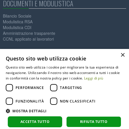
DOCUMENTI E MODULISTICA
Bilancio Sociale
Modulistica RSA
Modulistica CDI
Amministrazione trasparente
CCNL applicato ai lavoratori
Contatti
×
Questo sito web utilizza cookie
IL MELO ONLUS
Questo sito web utilizza i cookie per migliorare la tua esperienza di
Società Cooperativa Sociale
navigazione. Utilizzando il nostro sito web acconsenti a tutti i cookie
P.IVA: 01564890125
in conformità con la nostra policy per i cookie.
Leggi di più
C.F. 91002590122
info@melo.it
PERFORMANCE
TARGETING
0331.776373
0331.775112
FUNZIONALITÀ
NON CLASSIFICATI
Via Magenta, 3 - 21013 Gallarate (VA)
MOSTRA DETTAGLI
Copyright © 2026 Firewall Srl
ACCETTA TUTTO
RIFIUTA TUTTO
Privacy Policy
Cookie Policy