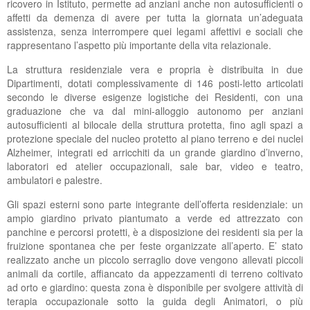
ricovero in Istituto, permette ad anziani anche non autosufficienti o
SUCCEDE AL PLANET
ACCREDITAMENTO PRESSO LA REGIONE
DIPARTIMENTO FORMAZIONE
CARTA E REGOLAMENTO CAMPUS
CARTA DEI SERVIZI DEL CENTRO DIURNO
CARTA E REGOLAMENTO CAMPUS
LABORATORI
affetti da demenza di avere per tutta la giornata un’adeguata
assistenza, senza interrompere quei legami affettivi e sociali che
INTEGRATO PROTETTO
NOLEGGIO SALE
CERTIFICAZIONE ISO
UFFICIO DEL PERSONALE
MODULISTICA RSA
rappresentano l’aspetto più importante della vita relazionale.
La struttura residenziale vera e propria è distribuita in due
PEC POSTA ELETTRONICA CERTIFICATA
PHOTOGALLERY
MODULISTICA CENTRI DIURNI
Dipartimenti, dotati complessivamente di 146 posti-letto articolati
secondo le diverse esigenze logistiche dei Residenti, con una
PHOTOGALLERY
graduazione che va dal mini-alloggio autonomo per anziani
autosufficienti al bilocale della struttura protetta, fino agli spazi a
protezione speciale del nucleo protetto al piano terreno e dei nuclei
Alzheimer, integrati ed arricchiti da un grande giardino d’inverno,
laboratori ed atelier occupazionali, sale bar, video e teatro,
ambulatori e palestre.
Gli spazi esterni sono parte integrante dell’offerta residenziale: un
ampio giardino privato piantumato a verde ed attrezzato con
panchine e percorsi protetti, è a disposizione dei residenti sia per la
fruizione spontanea che per feste organizzate all’aperto. E’ stato
realizzato anche un piccolo serraglio dove vengono allevati piccoli
animali da cortile, affiancato da appezzamenti di terreno coltivato
ad orto e giardino: questa zona è disponibile per svolgere attività di
terapia occupazionale sotto la guida degli Animatori, o più