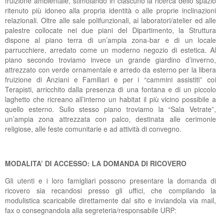
fruizione ambientale, stimolando in ciascuno la ricerca dello spazio
ritenuto più idoneo alla propria identità o alle proprie inclinazioni
relazionali. Oltre alle sale polifunzionali, ai laboratori/atelier ed alle
palestre collocate nei due piani del Dipartimento, la Struttura
dispone al piano terra di un’ampia zona-bar e di un locale
parrucchiere, arredato come un moderno negozio di estetica. Al
piano secondo troviamo invece un grande giardino d’inverno,
attrezzato con verde ornamentale e arredo da esterno per la libera
fruizione di Anziani e Familiari e per i “cammini assistiti” coi
Terapisti, arricchito dalla presenza di una fontana e di un piccolo
laghetto che ricreano all’interno un habitat il più vicino possibile a
quello esterno. Sullo stesso piano troviamo la “Sala Vetrate”,
un’ampia zona attrezzata con palco, destinata alle cerimonie
religiose, alle feste comunitarie e ad attività di convegno.
MODALITA’ DI ACCESSO: LA DOMANDA DI RICOVERO
Gli utenti e i loro famigliari possono presentare la domanda di
ricovero sia recandosi presso gli uffici, che compilando la
modulistica scaricabile direttamente dal sito e inviandola via mail,
fax o consegnandola alla segreteria/responsabile URP: