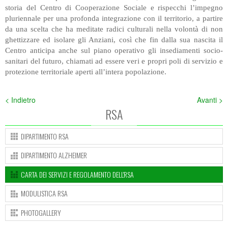
storia del Centro di Cooperazione Sociale e rispecchi l’impegno
SUCCEDE AL PLANET
ACCREDITAMENTO PRESSO LA REGIONE
DIPARTIMENTO FORMAZIONE
CARTA E REGOLAMENTO CAMPUS
CARTA DEI SERVIZI DEL CENTRO DIURNO
CARTA E REGOLAMENTO CAMPUS
LABORATORI
pluriennale per una profonda integrazione con il territorio, a partire
da una scelta che ha meditate radici culturali nella volontà di non
INTEGRATO PROTETTO
NOLEGGIO SALE
CERTIFICAZIONE ISO
UFFICIO DEL PERSONALE
MODULISTICA RSA
ghettizzare ed isolare gli Anziani, così che fin dalla sua nascita il
Centro anticipa anche sul piano operativo gli insediamenti socio-
PEC POSTA ELETTRONICA CERTIFICATA
PHOTOGALLERY
MODULISTICA CENTRI DIURNI
sanitari del futuro, chiamati ad essere veri e propri poli di servizio e
PHOTOGALLERY
protezione territoriale aperti all’intera popolazione.
< Indietro
Avanti >
RSA
DIPARTIMENTO RSA
DIPARTIMENTO ALZHEIMER
CARTA DEI SERVIZI E REGOLAMENTO DELL'RSA
MODULISTICA RSA
PHOTOGALLERY