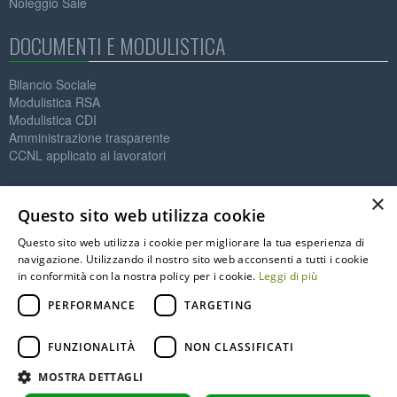
Noleggio Sale
DOCUMENTI E MODULISTICA
Bilancio Sociale
Modulistica RSA
Modulistica CDI
Amministrazione trasparente
CCNL applicato ai lavoratori
Contatti
×
Questo sito web utilizza cookie
IL MELO ONLUS
Questo sito web utilizza i cookie per migliorare la tua esperienza di
Società Cooperativa Sociale
navigazione. Utilizzando il nostro sito web acconsenti a tutti i cookie
P.IVA: 01564890125
in conformità con la nostra policy per i cookie.
Leggi di più
C.F. 91002590122
info@melo.it
PERFORMANCE
TARGETING
0331.776373
0331.775112
FUNZIONALITÀ
NON CLASSIFICATI
Via Magenta, 3 - 21013 Gallarate (VA)
MOSTRA DETTAGLI
Copyright © 2026 Firewall Srl