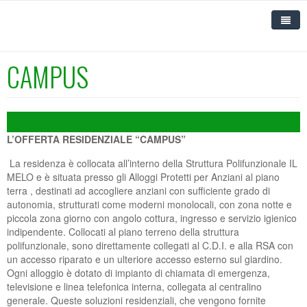
CAMPUS
HOME
IL MELO
Stampa
Email
SERVIZI RESIDENZIALI E DIURNI
CHI SIAMO
L’OFFERTA RESIDENZIALE “CAMPUS”
SERVIZI SANITARI
DOVE SIAMO
RSA
La residenza è collocata all’interno della Struttura Polifunzionale IL
MELO e è situata presso gli Alloggi Protetti per Anziani al piano
UNIVERSITÀ DEL MELO
CONTATTI
ALLOGGI PROTETTI, MINI ALLOGGI E CAMPUS
POLIAMBULATORIO SPECIALISTICO
DIPARTIMENTO RSA
terra , destinati ad accogliere anziani con sufficiente grado di
autonomia, strutturati come moderni monolocali, con zona notte e
FORMAZIONE
CODICE ETICO
CENTRO DIURNO INTEGRATO E ALZHEIMER
TERAPIE FISICHE E INFERMIERISTICHE
CHI SIAMO
INFORMAZIONI GENERALI
DIPARTIMENTO ALZHEIMER
ALLOGGI PROTETTI E MINI ALLOGGI
piccola zona giorno con angolo cottura, ingresso e servizio igienico
indipendente. Collocati al piano terreno della struttura
DOCUMENTI E MODULISTICA
POLITICA INTEGRATA
RSA APERTA
CURE DOMICILIARI
NEWS
CORSI IN AGENDA
UFFICIO RELAZIONI CON IL PUBBLICO
CARTA DEI SERVIZI E REGOLAMENTO DELL'RSA
CARTA E REGOLAMENTO DEGLI ALLOGGI
CENTRO DIURNO
polifunzionale, sono direttamente collegati al C.D.I. e alla RSA con
un accesso riparato e un ulteriore accesso esterno sul giardino.
PROTETTI E MINI ALLOGGI
PUBBLICAZIONI
CAMPUS
CARTA DEI SERVIZI CURE DOMICILIARI
PROGRAMMA CORSI
ORGANIGRAMMA DEL DIPARTIMENTO
UNIVERSITÀ DEL MELO
MODULISTICA RSA
CARTA DEI SERVIZI E REGOLAMENTO CENTRO
CORSI ASA-OSS-RIQUALIFICA
Ogni alloggio è dotato di impianto di chiamata di emergenza,
televisione e linea telefonica interna, collegata al centralino
DIURNO INTEGRATO
NEWS DEL MELO
SCOPRI L'UDM
CURRICULUM DELL'ATTIVITA' FORMATIVA
AGENZIA ANIMATIVA
PHOTOGALLERY
CAMPUS
CAMPUS
LEZIONI ACCADEMICHE
MODULO PRE-ISCRIZIONE CORSI
generale. Queste soluzioni residenziali, che vengono fornite