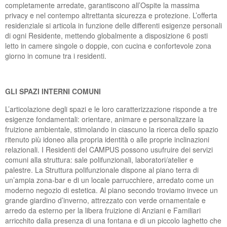
completamente arredate, garantiscono all’Ospite la massima
SUCCEDE AL PLANET
ACCREDITAMENTO PRESSO LA REGIONE
DIPARTIMENTO FORMAZIONE
CARTA E REGOLAMENTO CAMPUS
CARTA DEI SERVIZI DEL CENTRO DIURNO
CARTA E REGOLAMENTO CAMPUS
LABORATORI
privacy e nel contempo altrettanta sicurezza e protezione. L’offerta
residenziale si articola in funzione delle differenti esigenze personali
INTEGRATO PROTETTO
NOLEGGIO SALE
CERTIFICAZIONE ISO
UFFICIO DEL PERSONALE
MODULISTICA RSA
di ogni Residente, mettendo globalmente a disposizione 6 posti
letto in camere singole o doppie, con cucina e confortevole zona
PEC POSTA ELETTRONICA CERTIFICATA
PHOTOGALLERY
MODULISTICA CENTRI DIURNI
giorno in comune tra i residenti.
PHOTOGALLERY
GLI SPAZI INTERNI COMUNI
L’articolazione degli spazi e le loro caratterizzazione risponde a tre
esigenze fondamentali: orientare, animare e personalizzare la
fruizione ambientale, stimolando in ciascuno la ricerca dello spazio
ritenuto più idoneo alla propria identità o alle proprie inclinazioni
relazionali. I Residenti del CAMPUS possono usufruire dei servizi
comuni alla struttura: sale polifunzionali, laboratori/atelier e
palestre. La Struttura polifunzionale dispone al piano terra di
un’ampia zona-bar e di un locale parrucchiere, arredato come un
moderno negozio di estetica. Al piano secondo troviamo invece un
grande giardino d’inverno, attrezzato con verde ornamentale e
arredo da esterno per la libera fruizione di Anziani e Familiari
arricchito dalla presenza di una fontana e di un piccolo laghetto che