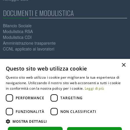
DOCUMENTI E MODULISTICA
Bilancio Sociale
Modulistica RSA
Modulistica CDI
Amministrazione trasparente
CCNL applicato ai lavoratori
Contatti
×
Questo sito web utilizza cookie
IL MELO ONLUS
Questo sito web utilizza i cookie per migliorare la tua esperienza di
Società Cooperativa Sociale
navigazione. Utilizzando il nostro sito web acconsenti a tutti i cookie
P.IVA: 01564890125
in conformità con la nostra policy per i cookie.
Leggi di più
C.F. 91002590122
info@melo.it
PERFORMANCE
TARGETING
0331.776373
0331.775112
FUNZIONALITÀ
NON CLASSIFICATI
Via Magenta, 3 - 21013 Gallarate (VA)
MOSTRA DETTAGLI
Copyright © 2026 Firewall Srl