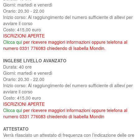
Giorni: martedì e venerdì
SUCCEDE AL PLANET
ACCREDITAMENTO PRESSO LA REGIONE
DIPARTIMENTO FORMAZIONE
CARTA E REGOLAMENTO CAMPUS
CARTA DEI SERVIZI DEL CENTRO DIURNO
CARTA E REGOLAMENTO CAMPUS
LABORATORI
Orario: 20.30 - 22.00
Inizio corso: Al raggiungimento del numero sufficiente di allievi per
INTEGRATO PROTETTO
NOLEGGIO SALE
CERTIFICAZIONE ISO
UFFICIO DEL PERSONALE
MODULISTICA RSA
avviare il corso
Costo: 415,00 euro
PEC POSTA ELETTRONICA CERTIFICATA
PHOTOGALLERY
MODULISTICA CENTRI DIURNI
ISCRIZIONI APERTE
Clicca qui
per ricevere maggiori informazioni oppure telefona al
PHOTOGALLERY
numero 0331 776083 chiedendo di Isabella Mondin.
INGLESE LIVELLO AVANZATO
Durata: 40 ore
Giorni: martedì e venerdì
Orario: 20.30 - 22.00
Inizio corso: Al raggiungimento del numero sufficiente di allievi per
avviare il corso
Costo: 415,00 euro
ISCRIZIONI APERTE
Clicca qui
per ricevere maggiori informazioni oppure telefona al
numero 0331 776083 chiedendo di Isabella Mondin
ATTESTATO
Verrà rilasciato un attestato di frequenza con l’indicazione delle ore