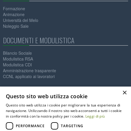
Formazione
Animazione
Università del Melo
Noleggio Sale
DOCUMENTI E MODULISTICA
Bilancio Sociale
Modulistica RSA
Modulistica CDI
Amministrazione trasparente
CCNL applicato ai lavoratori
Contatti
×
Questo sito web utilizza cookie
IL MELO ONLUS
Questo sito web utilizza i cookie per migliorare la tua esperienza di
Società Cooperativa Sociale
navigazione. Utilizzando il nostro sito web acconsenti a tutti i cookie
P.IVA: 01564890125
in conformità con la nostra policy per i cookie.
Leggi di più
C.F. 91002590122
info@melo.it
PERFORMANCE
TARGETING