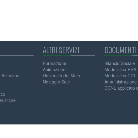
ALTRI SERVIZI
DOCUMENTI 
Formazione
Bilancio Sociale
Animazione
Modulistica RSA
e Alzheimer
Università del Melo
Modulistica CDI
Noleggio Sale
Amministrazione 
CCNL applicato ai
ico
eristiche