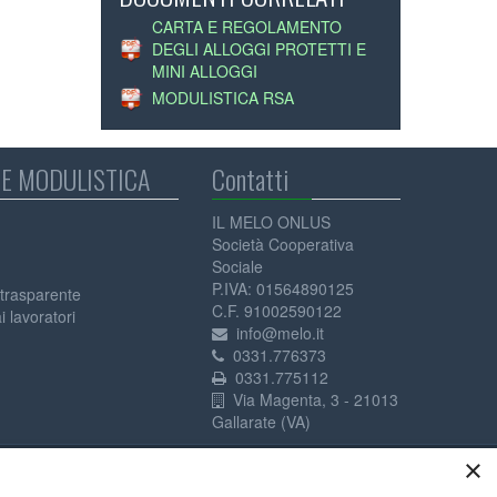
CARTA E REGOLAMENTO
DEGLI ALLOGGI PROTETTI E
MINI ALLOGGI
MODULISTICA RSA
E MODULISTICA
Contatti
IL MELO ONLUS
Società Cooperativa
Sociale
P.IVA: 01564890125
trasparente
C.F. 91002590122
 lavoratori
info@melo.it
0331.776373
0331.775112
Via Magenta, 3 - 21013
Gallarate (VA)
×
Privacy Policy
Cookie Policy