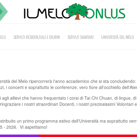
MELO
SERVIZI RESIDENZIALI E DIURNI
SERVIZI SANITARI
UNIVERSITÀ DEL MELO
versità del Melo ripercorrerà l'anno accademico che si sta concludendo: 
anzi, i concerti e soprattutto le conferenze, vero fiore all'occhiello dell'At
agli allievi che hanno frequentato i corsi di Tai Chi Chuan, di lingue, di
raziare i nostri straordinari Docenti, i nostri preziosissimi Volontari e t
distribuito un primo programma estivo dell'Università ma soprattutto ver
5 - 2026. Vi aspettiamo!