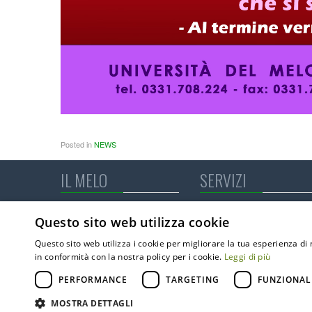
Posted in
NEWS
IL MELO
SERVIZI
Chi siamo
Rsa
Questo sito web utilizza cookie
Dove siamo
Minialloggi
Statuto
Centro Diurno Integrato 
Questo sito web utilizza i cookie per migliorare la tua esperienza di 
Codice Etico
Il Melo Campus
in conformità con la nostra policy per i cookie.
Leggi di più
Pubblicazioni
RSA aperta
D.Lgs. 10/03/2023 nr. 24 -
Poliambulatorio specialist
PERFORMANCE
TARGETING
FUNZIONAL
WHISTLEBLOWING
Terapie fisiche ed infermi
MOSTRA DETTAGLI
Cure Domiciliari (ADI)