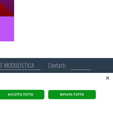
E MODULISTICA
Contatti
IL MELO ONLUS
×
Società Cooperativa
Sociale
P.IVA: 01564890125
trasparente
ACCETTA TUTTO
RIFIUTA TUTTO
C.F. 91002590122
 lavoratori
info@melo.it
0331.776373
0331.775112