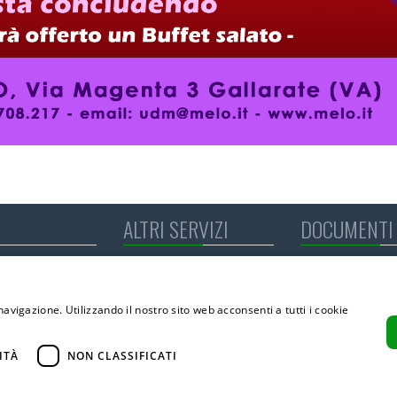
ALTRI SERVIZI
DOCUMENTI 
Formazione
Bilancio Sociale
Animazione
Modulistica RSA
e Alzheimer
Università del Melo
Modulistica CDI
navigazione. Utilizzando il nostro sito web acconsenti a tutti i cookie
Noleggio Sale
Amministrazione 
CCNL applicato ai
ico
ITÀ
NON CLASSIFICATI
eristiche