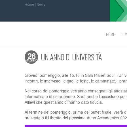
Home
|
News
HOME
IL 
26
UN ANNO DI UNIVERSITÀ
MAGGIO
Giovedì pomeriggio, alle 15.15 in Sala Planet Soul, l'Uni
incontri, le interviste, le gite, le feste, le camminate, i pr
Nel corso del pomeriggio verranno consegnati gli attestati 
informatica e di smartphone. Sarà anche l'occasione per ring
Allievi che quest'anno ci hanno dato fiducia.
Al termine del pomeriggio, prima del buffet finale, verrà 
presentato il Libretto del prossimo Anno Accademico 202